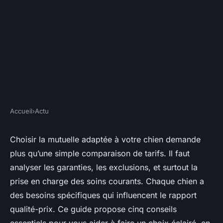
Accueil
›
Actu
ACTU
Top 5 conseils pour
Choisir la mutuelle adaptée à votre chien demande
plus qu’une simple comparaison de tarifs. Il faut
sélectionner la mutuelle idéale
analyser les garanties, les exclusions, et surtout la
pour votre chien
prise en charge des soins courants. Chaque chien a
des besoins spécifiques qui influencent le rapport
Gordon
•
29/07/2025 14:42
•
7 min de lecture
qualité-prix. Ce guide propose cinq conseils