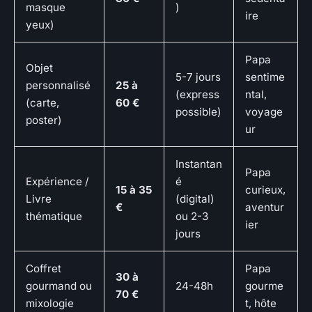
masque
)
ire
yeux)
Papa
Objet
5-7 jours
sentime
personnalisé
25 à
(express
ntal,
(carte,
60 €
possible)
voyage
poster)
ur
Instantan
Papa
Expérience /
é
15 à 35
curieux,
Livre
(digital)
€
aventur
thématique
ou 2-3
ier
jours
Coffret
Papa
30 à
gourmand ou
24-48h
gourme
70 €
mixologie
t, hôte