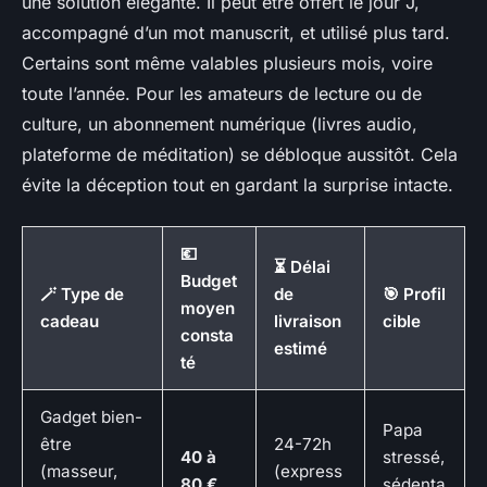
une solution élégante. Il peut être offert le jour J,
accompagné d’un mot manuscrit, et utilisé plus tard.
Certains sont même valables plusieurs mois, voire
toute l’année. Pour les amateurs de lecture ou de
culture, un abonnement numérique (livres audio,
plateforme de méditation) se débloque aussitôt. Cela
évite la déception tout en gardant la surprise intacte.
💶
⏳ Délai
Budget
🪄 Type de
de
🎯 Profil
moyen
cadeau
livraison
cible
consta
estimé
té
Gadget bien-
Papa
être
24-72h
40 à
stressé,
(masseur,
(express
80 €
sédenta