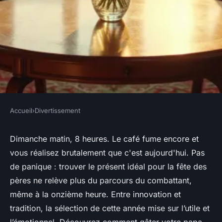
Accueil
›
Divertissement
DIVERTISSEMENT
Quoi offrir pour la fête des
Dimanche matin, 8 heures. Le café fume encore et
vous réalisez brutalement que c'est aujourd'hui. Pas
pères en 2026 ?
de panique : trouver le présent idéal pour la fête des
pères ne relève plus du parcours du combattant,
Claude
•
12/03/2026 12:19
•
12 min de lecture
même à la onzième heure. Entre innovation et
tradition, la sélection de cette année mise sur l’utile et