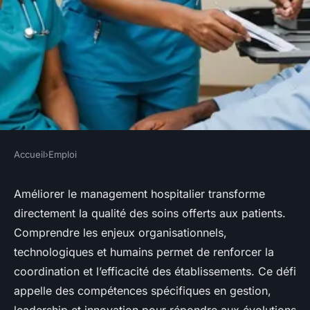
Accueil
›
Emploi
EMPLOI
Optimiser le management
Améliorer le management hospitalier transforme
directement la qualité des soins offerts aux patients.
hospitalier pour des soins de
Comprendre les enjeux organisationnels,
qualité
technologiques et humains permet de renforcer la
coordination et l’efficacité des établissements. Ce défi
Agathe
•
11 août 2025
•
5 min de lecture
appelle des compétences spécifiques en gestion,